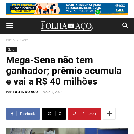
Início
Geral
Geral
Mega-Sena não tem
ganhador; prêmio acumula
e vai a R$ 40 milhões
Por
FOLHA DO ACO
-
maio 7, 2024
Facebook
X
Pinterest