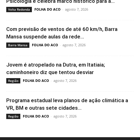
Psicologia e celebra marco histórico para a...
FOLHA DO ACO
-
agosto 7, 2026
Volta Redonda
Com previsão de ventos de até 60 km/h, Barra
Mansa suspende aulas da rede...
FOLHA DO ACO
-
agosto 7, 2026
Barra Mansa
Jovem é atropelado na Dutra, em Itatiaia;
caminhoneiro diz que tentou desviar
FOLHA DO ACO
-
agosto 7, 2026
Região
Programa estadual leva planos de ação climática a
VR, BM e outras sete cidades...
FOLHA DO ACO
-
agosto 7, 2026
Região