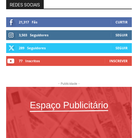
REDES SOCIAIS
21,317
Fãs
CURTIR
3,503
Seguidores
SEGUIR
289
Seguidores
SEGUIR
77
Inscritos
INSCREVER
- Publicidade -