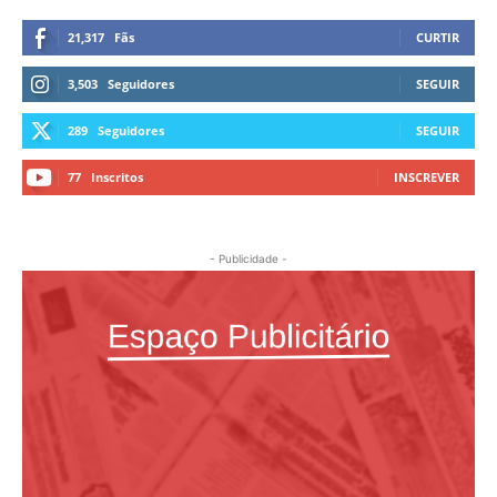
21,317
Fãs
CURTIR
3,503
Seguidores
SEGUIR
289
Seguidores
SEGUIR
77
Inscritos
INSCREVER
- Publicidade -