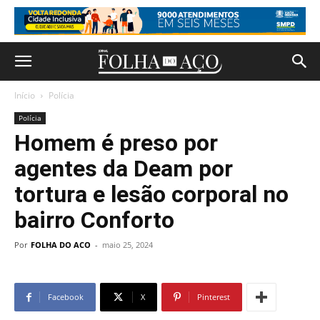
Início
Polícia
Polícia
Homem é preso por
agentes da Deam por
tortura e lesão corporal no
bairro Conforto
Por
FOLHA DO ACO
-
maio 25, 2024
Facebook
X
Pinterest