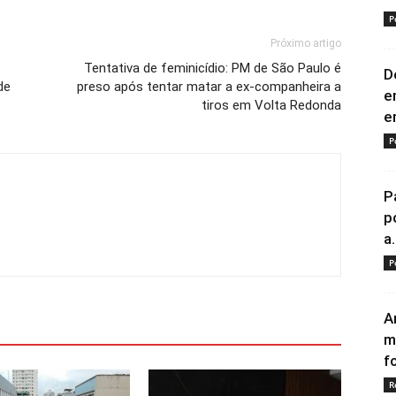
P
Próximo artigo
Tentativa de feminicídio: PM de São Paulo é
D
de
preso após tentar matar a ex-companheira a
e
tiros em Volta Redonda
e
P
P
p
a.
P
A
m
fo
R