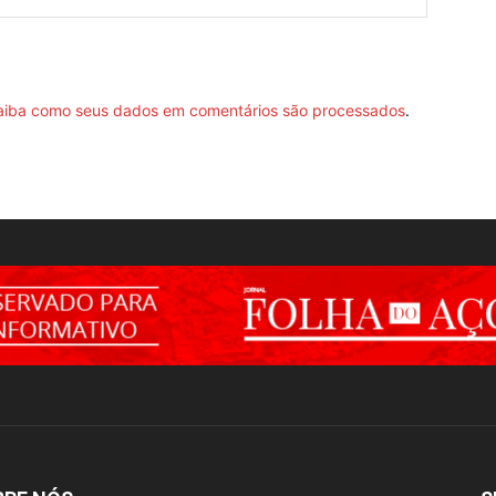
aiba como seus dados em comentários são processados
.