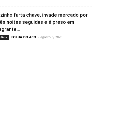
izinho furta chave, invade mercado por
rês noites seguidas e é preso em
agrante...
FOLHA DO ACO
-
agosto 6, 2026
olícia