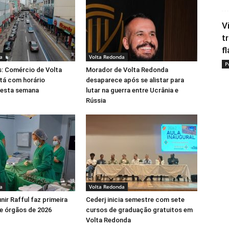
V
t
fl
a
Volta Redonda
P
s: Comércio de Volta
Morador de Volta Redonda
tá com horário
desaparece após se alistar para
nesta semana
lutar na guerra entre Ucrânia e
Rússia
a
Volta Redonda
nir Rafful faz primeira
Cederj inicia semestre com sete
e órgãos de 2026
cursos de graduação gratuitos em
Volta Redonda