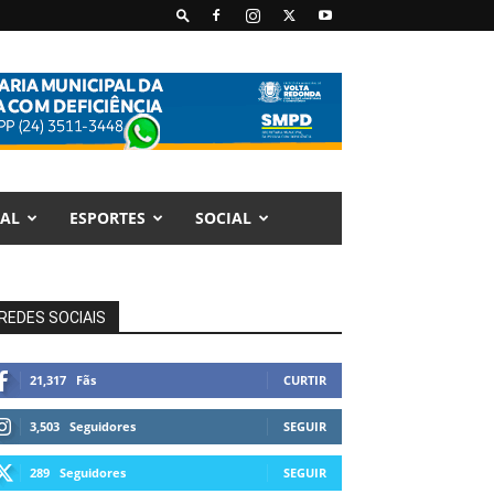
AL
ESPORTES
SOCIAL
REDES SOCIAIS
21,317
Fãs
CURTIR
3,503
Seguidores
SEGUIR
289
Seguidores
SEGUIR