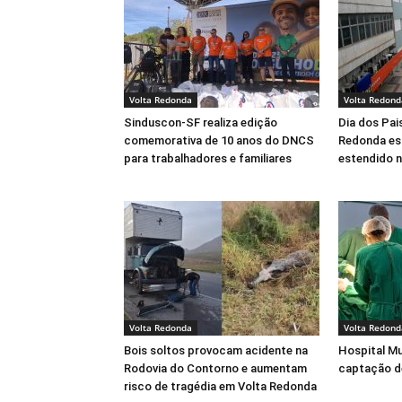
Volta Redonda
Volta Redond
Sinduscon-SF realiza edição
Dia dos Pai
comemorativa de 10 anos do DNCS
Redonda es
para trabalhadores e familiares
estendido 
Volta Redonda
Volta Redond
Bois soltos provocam acidente na
Hospital Mu
Rodovia do Contorno e aumentam
captação d
risco de tragédia em Volta Redonda