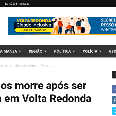
Edições Impressas
RA MANSA
REGIÃO
POLÍTICA
POLÍCIA
GER
 ser atingido por trem em Volta...
os morre após ser
em em Volta Redonda