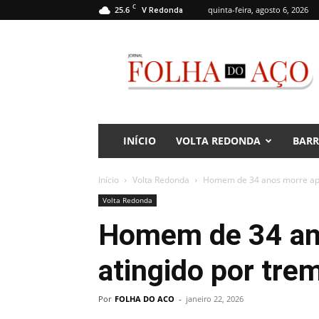
C
25.6
quinta-feira, agosto 6, 2026
V Redonda
Jornal
Folha
do
Aço
INÍCIO
VOLTA REDONDA
BAR
Início
Volta Redonda
Homem de 34 anos morre após
Volta Redonda
Homem de 34 an
atingido por tr
Por
FOLHA DO ACO
-
janeiro 22, 2026