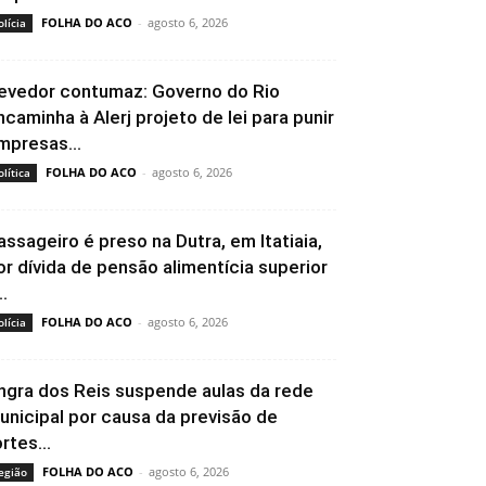
FOLHA DO ACO
-
agosto 6, 2026
olícia
evedor contumaz: Governo do Rio
ncaminha à Alerj projeto de lei para punir
mpresas...
FOLHA DO ACO
-
agosto 6, 2026
olítica
assageiro é preso na Dutra, em Itatiaia,
or dívida de pensão alimentícia superior
..
FOLHA DO ACO
-
agosto 6, 2026
olícia
ngra dos Reis suspende aulas da rede
unicipal por causa da previsão de
rtes...
FOLHA DO ACO
-
agosto 6, 2026
egião