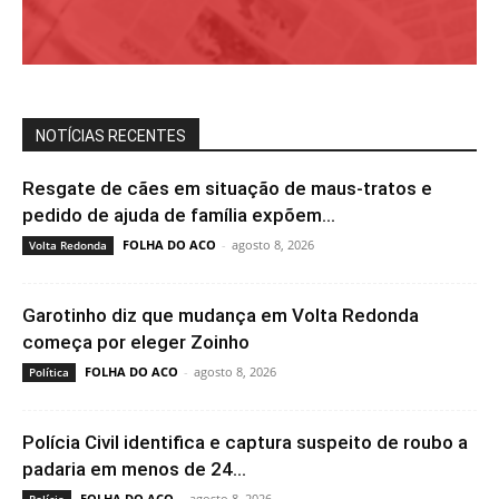
NOTÍCIAS RECENTES
Resgate de cães em situação de maus-tratos e
pedido de ajuda de família expõem...
FOLHA DO ACO
-
agosto 8, 2026
Volta Redonda
Garotinho diz que mudança em Volta Redonda
começa por eleger Zoinho
FOLHA DO ACO
-
agosto 8, 2026
Política
Polícia Civil identifica e captura suspeito de roubo a
padaria em menos de 24...
FOLHA DO ACO
-
agosto 8, 2026
Polícia