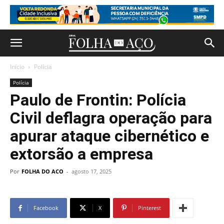
Início
Polícia
Polícia
Paulo de Frontin: Polícia
Civil deflagra operação para
apurar ataque cibernético e
extorsão a empresa
Por
FOLHA DO ACO
-
agosto 17, 2025
Facebook
X
Pinterest