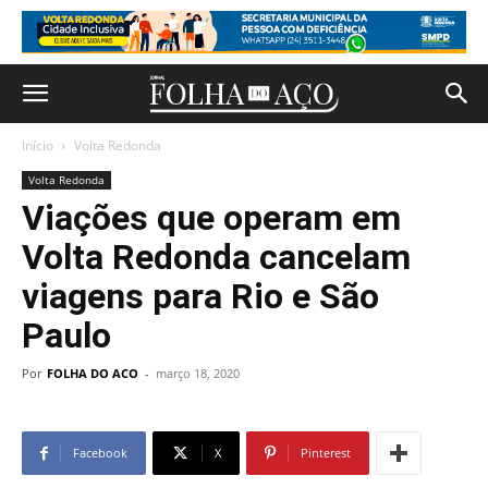
Início
Volta Redonda
Volta Redonda
Viações que operam em
Volta Redonda cancelam
viagens para Rio e São
Paulo
Por
FOLHA DO ACO
-
março 18, 2020
Facebook
X
Pinterest