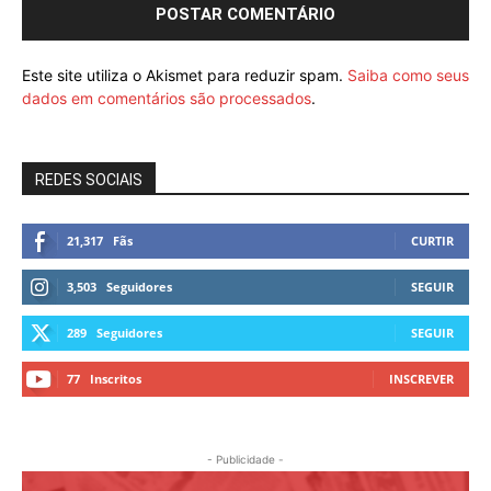
Este site utiliza o Akismet para reduzir spam.
Saiba como seus
dados em comentários são processados
.
REDES SOCIAIS
21,317
Fãs
CURTIR
3,503
Seguidores
SEGUIR
289
Seguidores
SEGUIR
77
Inscritos
INSCREVER
- Publicidade -