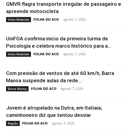
GMVR flagra transporte irregular de passageiro e
apreende motocicleta
FOLHA DO ACO
-
agosto 7, 2026
Volta Redonda
UniFOA confirma início da primeira turma de
Psicologia e celebra marco histórico para a...
FOLHA DO ACO
-
agosto 7, 2026
Volta Redonda
Com previsão de ventos de até 60 km/h, Barra
Mansa suspende aulas da rede...
FOLHA DO ACO
-
agosto 7, 2026
Barra Mansa
Jovem é atropelado na Dutra, em Itatiaia;
caminhoneiro diz que tentou desviar
FOLHA DO ACO
-
agosto 7, 2026
Região