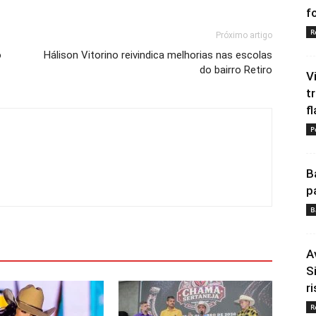
fo
R
Próximo artigo
o
Hálison Vitorino reivindica melhorias nas escolas
do bairro Retiro
V
t
fl
P
B
p
B
A
S
ri
R