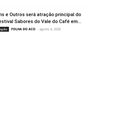
ns e Outros será atração principal do
estival Sabores do Vale do Café em...
FOLHA DO ACO
-
agosto 6, 2026
egião