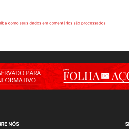
aiba como seus dados em comentários são processados
.
BRE NÓS
S