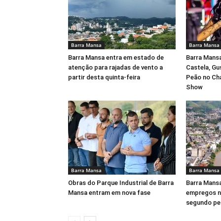
Barra Mansa
Barra Mansa
Barra Mansa entra em estado de
Barra Mansa
atenção para rajadas de vento a
Castela, Gu
partir desta quinta-feira
Peão no Ch
Show
Barra Mansa
Barra Mansa
Obras do Parque Industrial de Barra
Barra Mansa
Mansa entram em nova fase
empregos no
segundo pe