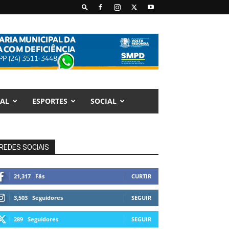
AL
ESPORTES
SOCIAL
REDES SOCIAIS
21,317
Fãs
CURTIR
3,503
Seguidores
SEGUIR
289
Seguidores
SEGUIR