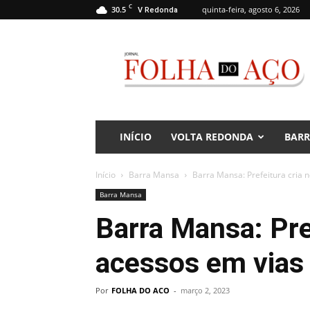
C
30.5
quinta-feira, agosto 6, 2026
V Redonda
Jornal
Folha
do
Aço
INÍCIO
VOLTA REDONDA
BAR
Início
Barra Mansa
Barra Mansa: Prefeitura cria 
Barra Mansa
Barra Mansa: Pre
acessos em vias 
Por
FOLHA DO ACO
-
março 2, 2023