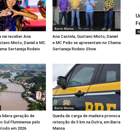
U
F
Barra Mansa
R
 vai receber Ana
Ana Castela, Gustavo Mioto, Daniel
stavo Mioto, Daniel e MC
e MC Peão se apresentam no Chama
ama Sertaneja Rodeio
Sertaneja Rodeio Show
Barra Mansa
 lidera geração de
Queda de carga de madeira provoca
 Sul Fluminense pelo
retenção de 5 km na Dutra, em Barra
ríodo em 2026
Mansa