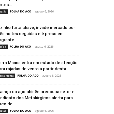
rtes...
FOLHA DO ACO
-
agosto 6, 2026
egião
izinho furta chave, invade mercado por
rês noites seguidas e é preso em
agrante...
FOLHA DO ACO
-
agosto 6, 2026
olícia
arra Mansa entra em estado de atenção
ara rajadas de vento a partir desta...
FOLHA DO ACO
-
agosto 6, 2026
arra Mansa
vanço do aço chinês preocupa setor e
indicato dos Metalúrgicos alerta para
sco de...
FOLHA DO ACO
-
agosto 6, 2026
egião