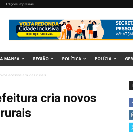
Edições Impressas
RA MANSA
REGIÃO
POLÍTICA
POLÍCIA
GER
novos acessos em vias rurais
feitura cria novos
rurais