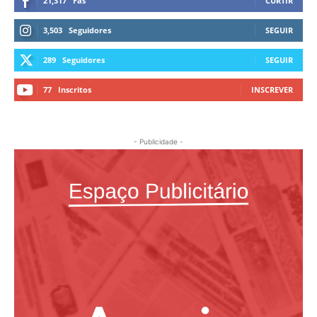
21,317
Fãs
CURTIR
3,503
Seguidores
SEGUIR
289
Seguidores
SEGUIR
77
Inscritos
INSCREVER
- Publicidade -