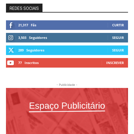
REDES SOCIAIS
21,317
Fãs
CURTIR
3,503
Seguidores
SEGUIR
289
Seguidores
SEGUIR
77
Inscritos
INSCREVER
- Publicidade -