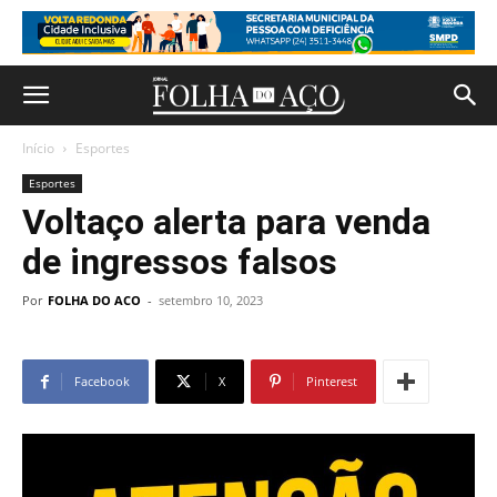
Início
Esportes
Esportes
Voltaço alerta para venda
de ingressos falsos
Por
FOLHA DO ACO
-
setembro 10, 2023
Facebook
X
Pinterest