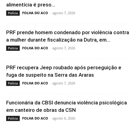
alimentícia é preso...
FOLHA DO ACO
-
agosto 7, 2026
Polícia
PRF prende homem condenado por violência contra
a mulher durante fiscalização na Dutra, em...
FOLHA DO ACO
-
agosto 7, 2026
Polícia
PRF recupera Jeep roubado após perseguição e
fuga de suspeito na Serra das Araras
FOLHA DO ACO
-
agosto 7, 2026
Polícia
Funcionária da CBSI denuncia violência psicológica
em canteiro de obras da CSN
FOLHA DO ACO
-
agosto 6, 2026
Polícia