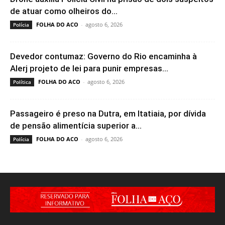
de atuar como olheiros do...
FOLHA DO ACO
-
agosto 6, 2026
Polícia
Devedor contumaz: Governo do Rio encaminha à
Alerj projeto de lei para punir empresas...
FOLHA DO ACO
-
agosto 6, 2026
Política
Passageiro é preso na Dutra, em Itatiaia, por dívida
de pensão alimentícia superior a...
FOLHA DO ACO
-
agosto 6, 2026
Polícia