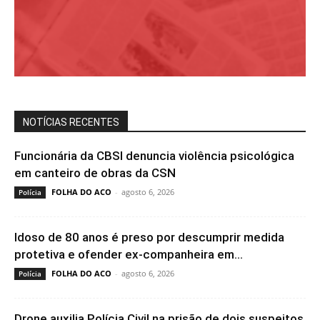
NOTÍCIAS RECENTES
Funcionária da CBSI denuncia violência psicológica
em canteiro de obras da CSN
FOLHA DO ACO
-
agosto 6, 2026
Polícia
Idoso de 80 anos é preso por descumprir medida
protetiva e ofender ex-companheira em...
FOLHA DO ACO
-
agosto 6, 2026
Polícia
Drone auxilia Polícia Civil na prisão de dois suspeitos