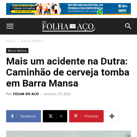
Início
Barra Mansa
Barra Mansa
Mais um acidente na Dutra:
Caminhão de cerveja tomba
em Barra Mansa
Por
FOLHA DO ACO
-
outubro 27, 2025
Facebook
X
Pinterest