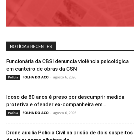
NOTÍCIAS RECENTES
Funcionária da CBSI denuncia violência psicológica
em canteiro de obras da CSN
FOLHA DO ACO
-
agosto 6, 2026
Polícia
Idoso de 80 anos é preso por descumprir medida
protetiva e ofender ex-companheira em...
FOLHA DO ACO
-
agosto 6, 2026
Polícia
Drone auxilia Polícia Civil na prisão de dois suspeitos
de atuar como olheiros do...