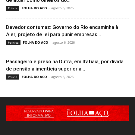
FOLHA DO ACO
-
agosto 6, 2026
Polícia
Devedor contumaz: Governo do Rio encaminha à
Alerj projeto de lei para punir empresas...
FOLHA DO ACO
-
agosto 6, 2026
Política
Passageiro é preso na Dutra, em Itatiaia, por dívida
de pensão alimentícia superior a...
FOLHA DO ACO
-
agosto 6, 2026
Polícia