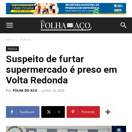
Início
Polícia
Polícia
Suspeito de furtar
supermercado é preso em
Volta Redonda
Por
FOLHA DO ACO
-
junho 16, 2026
Facebook
X
Pinterest