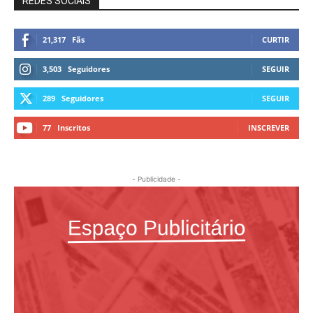
REDES SOCIAIS
21,317
Fãs
CURTIR
3,503
Seguidores
SEGUIR
289
Seguidores
SEGUIR
77
Inscritos
INSCREVER
- Publicidade -