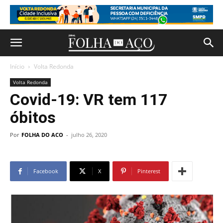
Início
Volta Redonda
Volta Redonda
Covid-19: VR tem 117
óbitos
Por
FOLHA DO ACO
-
julho 26, 2020
Facebook
X
Pinterest