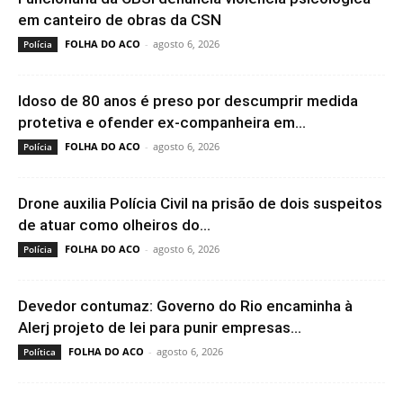
em canteiro de obras da CSN
FOLHA DO ACO
-
agosto 6, 2026
Polícia
Idoso de 80 anos é preso por descumprir medida
protetiva e ofender ex-companheira em...
FOLHA DO ACO
-
agosto 6, 2026
Polícia
Drone auxilia Polícia Civil na prisão de dois suspeitos
de atuar como olheiros do...
FOLHA DO ACO
-
agosto 6, 2026
Polícia
Devedor contumaz: Governo do Rio encaminha à
Alerj projeto de lei para punir empresas...
FOLHA DO ACO
-
agosto 6, 2026
Política