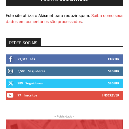
Este site utiliza o Akismet para reduzir spam.
Saiba como seus
dados em comentários são processados
.
REDES SOCIAIS
21,317
Fãs
CURTIR
3,503
Seguidores
SEGUIR
289
Seguidores
SEGUIR
77
Inscritos
INSCREVER
- Publicidade -