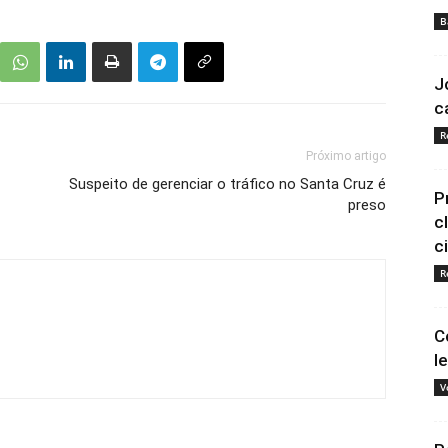
B
J
c
R
Próximo artigo
Suspeito de gerenciar o tráfico no Santa Cruz é
P
preso
c
c
R
C
l
V