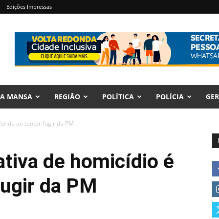
Edições Impressas
RA MANSA
REGIÃO
POLÍTICA
POLÍCIA
GER
ferido ao tentar fugir da PM
ativa de homicídio é
fugir da PM