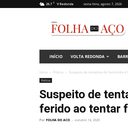
C
26.7
sexta-feira, agosto 7, 2026
V Redonda
Jornal
Folha
do
Aço
INÍCIO
VOLTA REDONDA
BAR
Início
Polícia
Suspeito de tentativa de homicídio é 
Polícia
Suspeito de tent
ferido ao tentar 
Por
FOLHA DO ACO
-
outubro 14, 2020