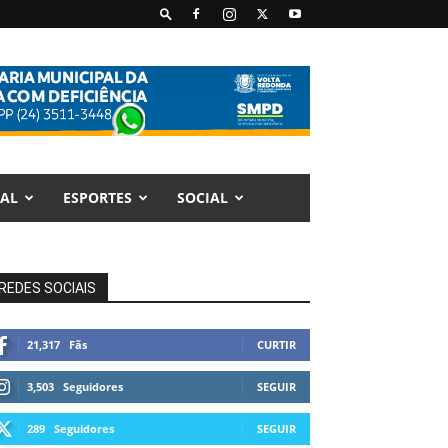
AL
ESPORTES
SOCIAL
REDES SOCIAIS
21,317
Fãs
CURTIR
3,503
Seguidores
SEGUIR
289
Seguidores
SEGUIR