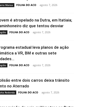
FOLHA DO ACO
-
agosto 7, 2026
arra Mansa
ovem é atropelado na Dutra, em Itatiaia;
aminhoneiro diz que tentou desviar
FOLHA DO ACO
-
agosto 7, 2026
egião
rograma estadual leva planos de ação
limática a VR, BM e outras sete
idades...
FOLHA DO ACO
-
agosto 7, 2026
egião
olisão entre dois carros deixa trânsito
ento no Aterrado
FOLHA DO ACO
-
agosto 7, 2026
olta Redonda