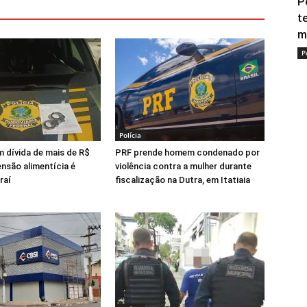
P
t
ma
P
Polícia
dívida de mais de R$
PRF prende homem condenado por
ensão alimentícia é
violência contra a mulher durante
raí
fiscalização na Dutra, em Itatiaia