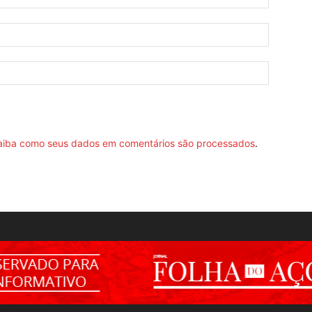
aiba como seus dados em comentários são processados
.