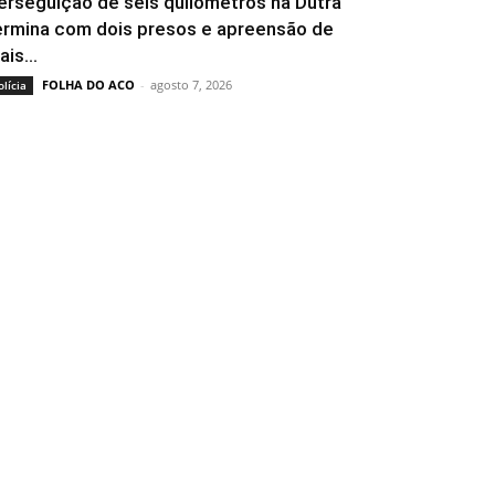
erseguição de seis quilômetros na Dutra
ermina com dois presos e apreensão de
is...
FOLHA DO ACO
-
agosto 7, 2026
olícia