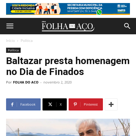
Início
Política
Política
Baltazar presta homenagem
no Dia de Finados
Por
FOLHA DO ACO
-
novembro 2, 2020
Facebook
X
Pinterest