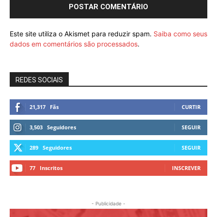
Este site utiliza o Akismet para reduzir spam.
Saiba como seus
dados em comentários são processados
.
REDES SOCIAIS
21,317
Fãs
CURTIR
3,503
Seguidores
SEGUIR
289
Seguidores
SEGUIR
77
Inscritos
INSCREVER
- Publicidade -