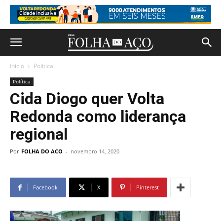
Início
Política
Política
Cida Diogo quer Volta
Redonda como liderança
regional
Por
FOLHA DO ACO
-
novembro 14, 2020
Facebook
X
Pinterest