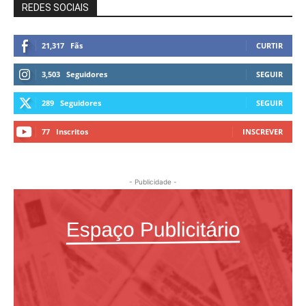
REDES SOCIAIS
21,317
Fãs
CURTIR
3,503
Seguidores
SEGUIR
289
Seguidores
SEGUIR
77
Inscritos
INSCREVER
- Publicidade -