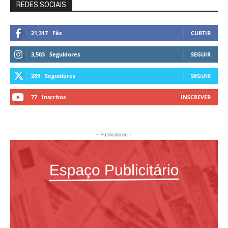
REDES SOCIAIS
21,317
Fãs
CURTIR
3,503
Seguidores
SEGUIR
289
Seguidores
SEGUIR
77
Inscritos
INSCREVER
- Publicidade -