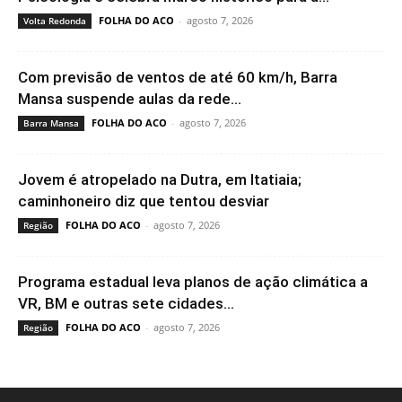
FOLHA DO ACO
-
agosto 7, 2026
Volta Redonda
Com previsão de ventos de até 60 km/h, Barra
Mansa suspende aulas da rede...
FOLHA DO ACO
-
agosto 7, 2026
Barra Mansa
Jovem é atropelado na Dutra, em Itatiaia;
caminhoneiro diz que tentou desviar
FOLHA DO ACO
-
agosto 7, 2026
Região
Programa estadual leva planos de ação climática a
VR, BM e outras sete cidades...
FOLHA DO ACO
-
agosto 7, 2026
Região