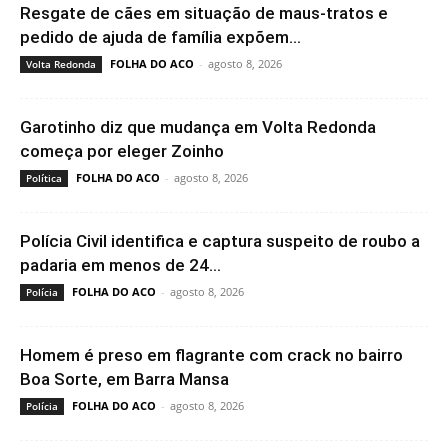
Resgate de cães em situação de maus-tratos e
pedido de ajuda de família expõem...
FOLHA DO ACO
-
agosto 8, 2026
Volta Redonda
Garotinho diz que mudança em Volta Redonda
começa por eleger Zoinho
FOLHA DO ACO
-
agosto 8, 2026
Política
Polícia Civil identifica e captura suspeito de roubo a
padaria em menos de 24...
FOLHA DO ACO
-
agosto 8, 2026
Polícia
Homem é preso em flagrante com crack no bairro
Boa Sorte, em Barra Mansa
FOLHA DO ACO
-
agosto 8, 2026
Polícia