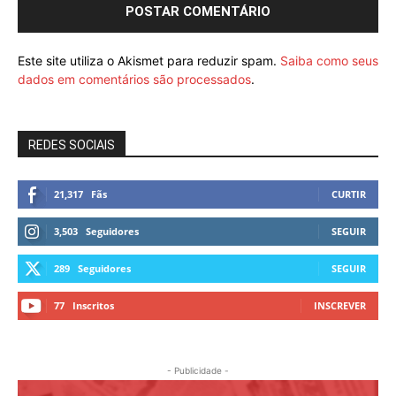
Este site utiliza o Akismet para reduzir spam.
Saiba como seus
dados em comentários são processados
.
REDES SOCIAIS
21,317
Fãs
CURTIR
3,503
Seguidores
SEGUIR
289
Seguidores
SEGUIR
77
Inscritos
INSCREVER
- Publicidade -