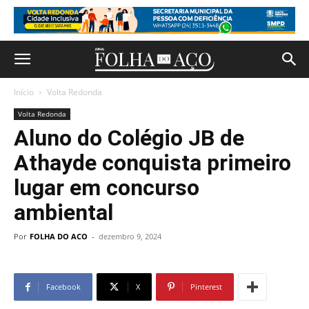
Início
Volta Redonda
Volta Redonda
Aluno do Colégio JB de
Athayde conquista primeiro
lugar em concurso
ambiental
Por
FOLHA DO ACO
-
dezembro 9, 2024
Facebook
X
Pinterest