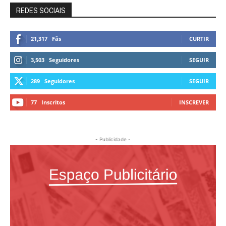
REDES SOCIAIS
21,317
Fãs
CURTIR
3,503
Seguidores
SEGUIR
289
Seguidores
SEGUIR
77
Inscritos
INSCREVER
- Publicidade -