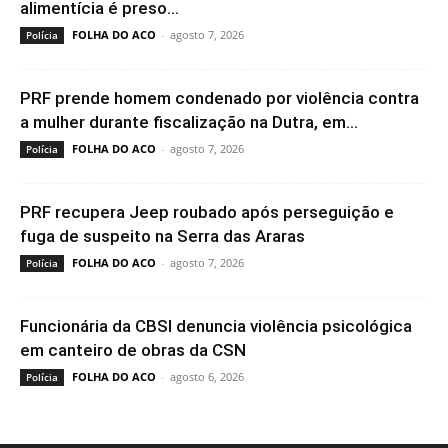
alimentícia é preso...
FOLHA DO ACO
-
agosto 7, 2026
Polícia
PRF prende homem condenado por violência contra
a mulher durante fiscalização na Dutra, em...
FOLHA DO ACO
-
agosto 7, 2026
Polícia
PRF recupera Jeep roubado após perseguição e
fuga de suspeito na Serra das Araras
FOLHA DO ACO
-
agosto 7, 2026
Polícia
Funcionária da CBSI denuncia violência psicológica
em canteiro de obras da CSN
FOLHA DO ACO
-
agosto 6, 2026
Polícia