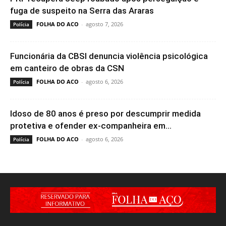
fuga de suspeito na Serra das Araras
FOLHA DO ACO
-
agosto 7, 2026
Polícia
Funcionária da CBSI denuncia violência psicológica
em canteiro de obras da CSN
FOLHA DO ACO
-
agosto 6, 2026
Polícia
Idoso de 80 anos é preso por descumprir medida
protetiva e ofender ex-companheira em...
FOLHA DO ACO
-
agosto 6, 2026
Polícia