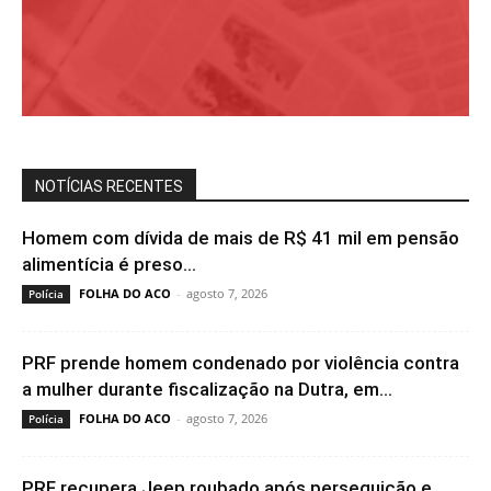
NOTÍCIAS RECENTES
Homem com dívida de mais de R$ 41 mil em pensão
alimentícia é preso...
FOLHA DO ACO
-
agosto 7, 2026
Polícia
PRF prende homem condenado por violência contra
a mulher durante fiscalização na Dutra, em...
FOLHA DO ACO
-
agosto 7, 2026
Polícia
PRF recupera Jeep roubado após perseguição e