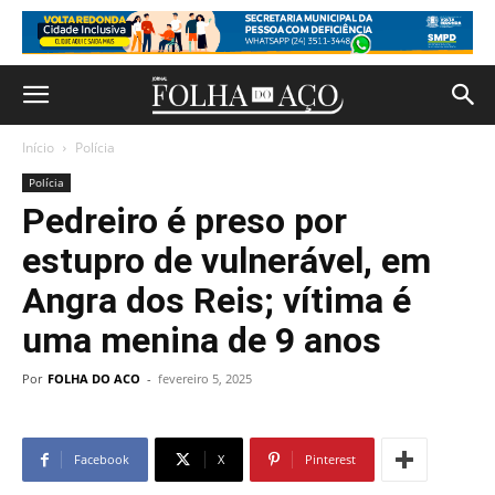
Início
Polícia
Polícia
Pedreiro é preso por
estupro de vulnerável, em
Angra dos Reis; vítima é
uma menina de 9 anos
Por
FOLHA DO ACO
-
fevereiro 5, 2025
Facebook
X
Pinterest