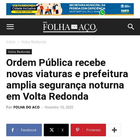
Início
Volta Redonda
Volta Redonda
Ordem Pública recebe
novas viaturas e prefeitura
amplia segurança noturna
em Volta Redonda
Por
FOLHA DO ACO
-
fevereiro 10, 2025
Facebook
X
Pinterest