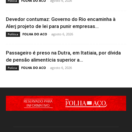
FOLHA DO ACO
-
agosto 6, 2026
Polícia
Devedor contumaz: Governo do Rio encaminha à
Alerj projeto de lei para punir empresas...
FOLHA DO ACO
-
agosto 6, 2026
Política
Passageiro é preso na Dutra, em Itatiaia, por dívida
de pensão alimentícia superior a...
FOLHA DO ACO
-
agosto 6, 2026
Polícia