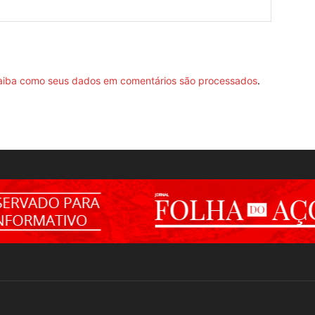
aiba como seus dados em comentários são processados
.