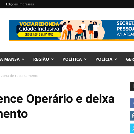
Edições Impressas
RA MANSA
REGIÃO
POLÍTICA
POLÍCIA
GER
a zona de rebaixamento
nce Operário e deixa
mento