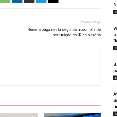
fo
R
Próximo artigo
V
Receita paga nesta segunda maior lote de
t
restituição do IR da história
fl
P
B
p
B
A
S
ri
R