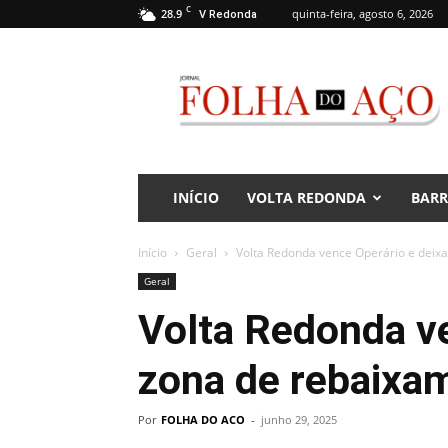
C
28.9
quinta-feira, agosto 6, 2026
V Redonda
Jornal
Folha
do
Aço
INÍCIO
VOLTA REDONDA
BAR
Início
Geral
Volta Redonda vence Operário e deix
Geral
Volta Redonda ve
zona de rebaixa
Por
FOLHA DO ACO
-
junho 29, 2025