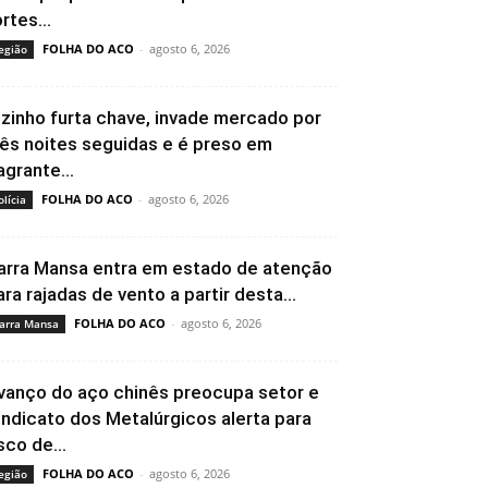
rtes...
FOLHA DO ACO
-
agosto 6, 2026
egião
izinho furta chave, invade mercado por
rês noites seguidas e é preso em
agrante...
FOLHA DO ACO
-
agosto 6, 2026
olícia
arra Mansa entra em estado de atenção
ara rajadas de vento a partir desta...
FOLHA DO ACO
-
agosto 6, 2026
arra Mansa
vanço do aço chinês preocupa setor e
indicato dos Metalúrgicos alerta para
sco de...
FOLHA DO ACO
-
agosto 6, 2026
egião