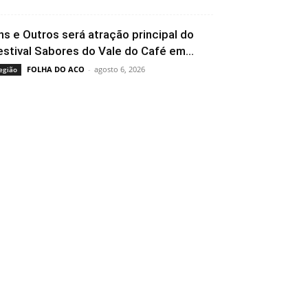
ns e Outros será atração principal do
estival Sabores do Vale do Café em...
FOLHA DO ACO
-
agosto 6, 2026
egião