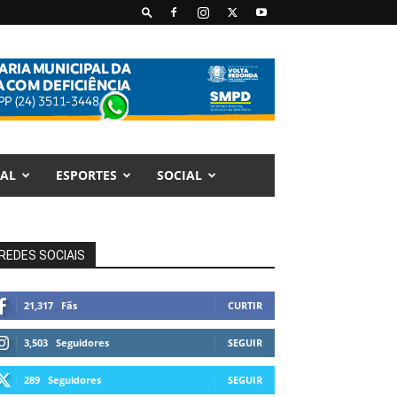
AL
ESPORTES
SOCIAL
REDES SOCIAIS
21,317
Fãs
CURTIR
3,503
Seguidores
SEGUIR
289
Seguidores
SEGUIR