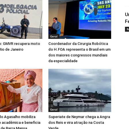
U
F
R
Geral
o: GMVR recupera moto
Coordenador da Cirurgia Robótica
Rio de Janeiro
do H.FOA representa o Brasil em um
dos maiores congressos mundiais
da especialidade
Geral
o Agasalho mobiliza
Superiate de Neymar chega a Angra
 acadêmica e beneficia
dos Reis e vira atração na Costa
 de Barra Mansa
Verde