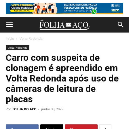
Início
Volta Redonda
Volta Redonda
Carro com suspeita de
clonagem é apreendido em
Volta Redonda após uso de
câmeras de leitura de
placas
Por
FOLHA DO ACO
-
junho 30, 2025