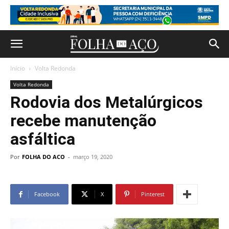
Início
Volta Redonda
Volta Redonda
Rodovia dos Metalúrgicos
recebe manutenção
asfáltica
Por
FOLHA DO ACO
-
março 19, 2020
Facebook
X
Pinterest