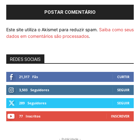
Este site utiliza o Akismet para reduzir spam.
Saiba como seus
dados em comentários são processados
.
REDES SOCIAIS
21,317
Fãs
CURTIR
3,503
Seguidores
SEGUIR
289
Seguidores
SEGUIR
77
Inscritos
INSCREVER
- Publicidade -