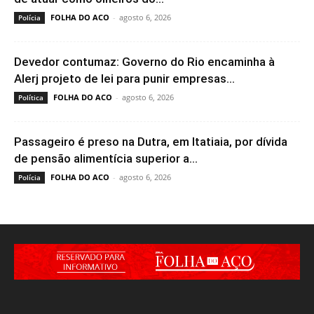
FOLHA DO ACO
-
agosto 6, 2026
Polícia
Devedor contumaz: Governo do Rio encaminha à
Alerj projeto de lei para punir empresas...
FOLHA DO ACO
-
agosto 6, 2026
Política
Passageiro é preso na Dutra, em Itatiaia, por dívida
de pensão alimentícia superior a...
FOLHA DO ACO
-
agosto 6, 2026
Polícia