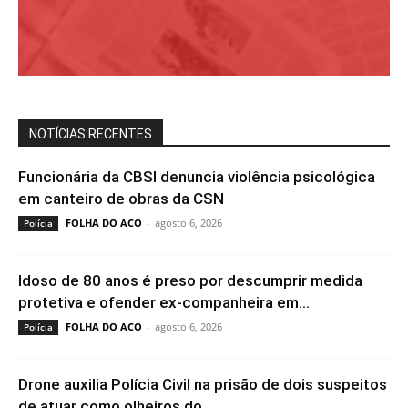
NOTÍCIAS RECENTES
Funcionária da CBSI denuncia violência psicológica
em canteiro de obras da CSN
FOLHA DO ACO
-
agosto 6, 2026
Polícia
Idoso de 80 anos é preso por descumprir medida
protetiva e ofender ex-companheira em...
FOLHA DO ACO
-
agosto 6, 2026
Polícia
Drone auxilia Polícia Civil na prisão de dois suspeitos
de atuar como olheiros do...