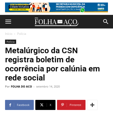
Início
Polícia
Polícia
Metalúrgico da CSN
registra boletim de
ocorrência por calúnia em
rede social
Por
FOLHA DO ACO
-
setembro 14, 2020
Facebook
X
Pinterest