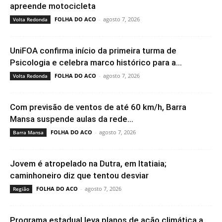
apreende motocicleta
FOLHA DO ACO
-
agosto 7, 2026
Volta Redonda
UniFOA confirma início da primeira turma de
Psicologia e celebra marco histórico para a...
FOLHA DO ACO
-
agosto 7, 2026
Volta Redonda
Com previsão de ventos de até 60 km/h, Barra
Mansa suspende aulas da rede...
FOLHA DO ACO
-
agosto 7, 2026
Barra Mansa
Jovem é atropelado na Dutra, em Itatiaia;
caminhoneiro diz que tentou desviar
FOLHA DO ACO
-
agosto 7, 2026
Região
Programa estadual leva planos de ação climática a