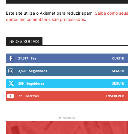
Este site utiliza o Akismet para reduzir spam.
Saiba como seus
dados em comentários são processados
.
REDES SOCIAIS
21,317
Fãs
CURTIR
3,503
Seguidores
SEGUIR
289
Seguidores
SEGUIR
77
Inscritos
INSCREVER
- Publicidade -