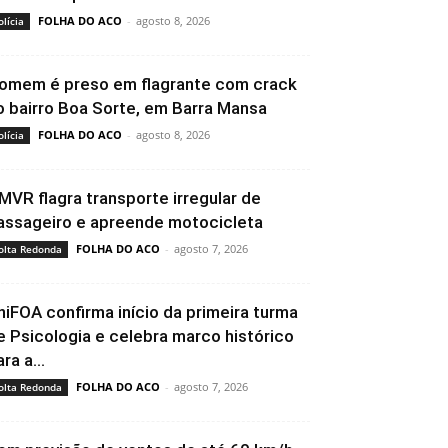
FOLHA DO ACO
-
agosto 8, 2026
olícia
omem é preso em flagrante com crack
o bairro Boa Sorte, em Barra Mansa
FOLHA DO ACO
-
agosto 8, 2026
olícia
MVR flagra transporte irregular de
assageiro e apreende motocicleta
FOLHA DO ACO
-
agosto 7, 2026
olta Redonda
niFOA confirma início da primeira turma
e Psicologia e celebra marco histórico
ra a...
FOLHA DO ACO
-
agosto 7, 2026
olta Redonda