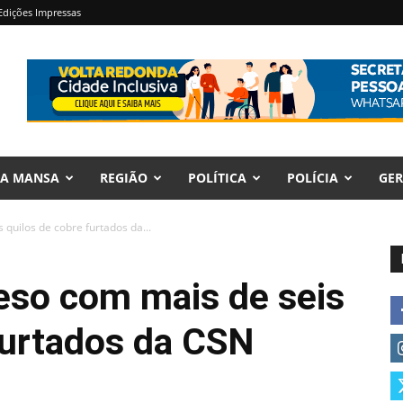
Edições Impressas
RA MANSA
REGIÃO
POLÍTICA
POLÍCIA
GER
 quilos de cobre furtados da...
eso com mais de seis
furtados da CSN