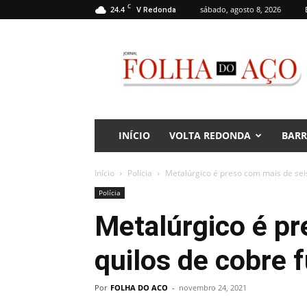
C
24.4
sábado, agosto 8, 2026
V Redonda
Jornal
Folha
do
Aço
INÍCIO
VOLTA REDONDA
BAR
Início
Polícia
Metalúrgico é preso com mais de seis
Polícia
Metalúrgico é pr
quilos de cobre 
Por
FOLHA DO ACO
-
novembro 24, 2021