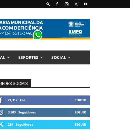
AL
ESPORTES
SOCIAL
REDES SOCIAIS
21,317
Fãs
CURTIR
3,503
Seguidores
SEGUIR
289
Seguidores
SEGUIR