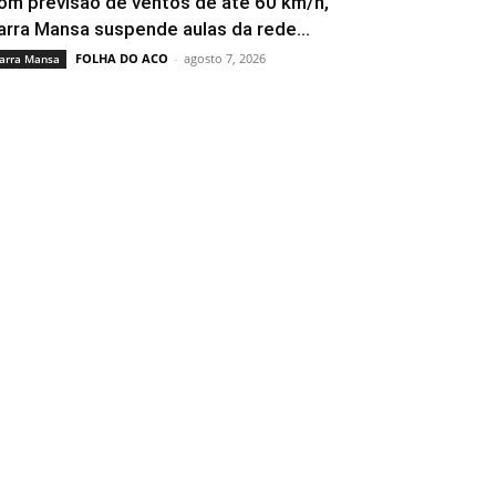
om previsão de ventos de até 60 km/h,
arra Mansa suspende aulas da rede...
FOLHA DO ACO
-
agosto 7, 2026
arra Mansa