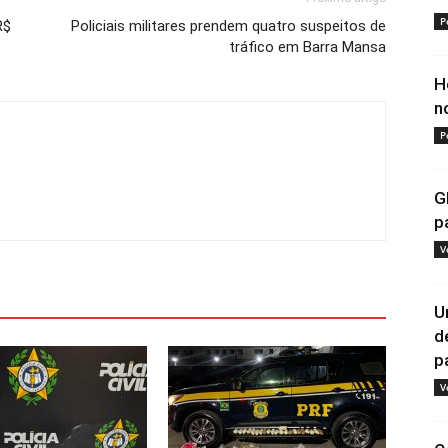
P
R$
Policiais militares prendem quatro suspeitos de
tráfico em Barra Mansa
H
n
P
G
p
V
U
d
pa
V