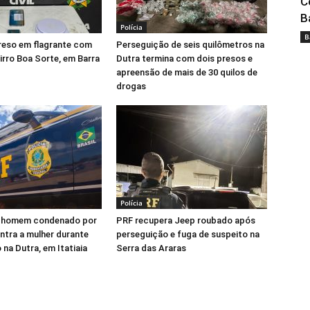
C
B
Polícia
B
eso em flagrante com
Perseguição de seis quilômetros na
irro Boa Sorte, em Barra
Dutra termina com dois presos e
apreensão de mais de 30 quilos de
drogas
Polícia
 homem condenado por
PRF recupera Jeep roubado após
ontra a mulher durante
perseguição e fuga de suspeito na
 na Dutra, em Itatiaia
Serra das Araras