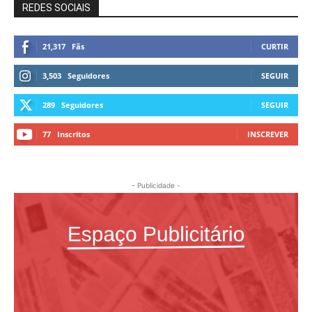
REDES SOCIAIS
21,317
Fãs
CURTIR
3,503
Seguidores
SEGUIR
289
Seguidores
SEGUIR
77
Inscritos
INSCREVER
- Publicidade -