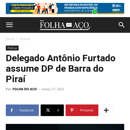
Início
Polícia
Polícia
Delegado Antônio Furtado
assume DP de Barra do
Piraí
Por
FOLHA DO ACO
-
março 27, 2023
Facebook
X
Pinterest