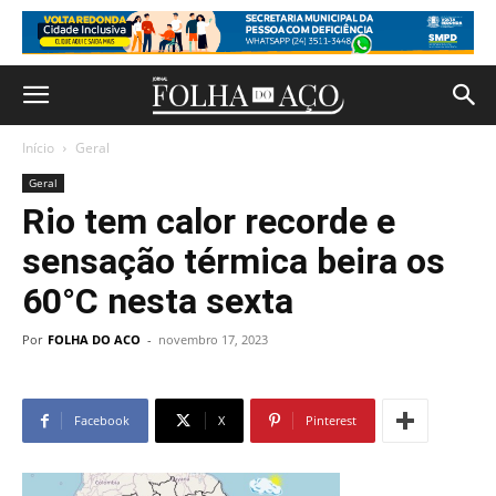
Início
Geral
Geral
Rio tem calor recorde e
sensação térmica beira os
60°C nesta sexta
Por
FOLHA DO ACO
-
novembro 17, 2023
Facebook
X
Pinterest