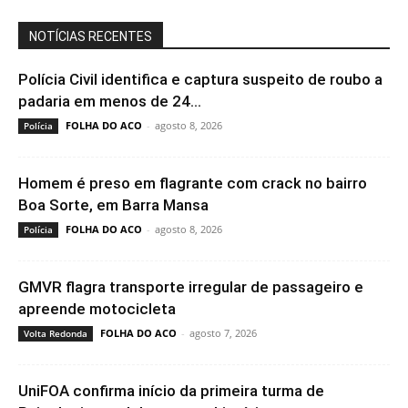
NOTÍCIAS RECENTES
Polícia Civil identifica e captura suspeito de roubo a
padaria em menos de 24...
FOLHA DO ACO
-
agosto 8, 2026
Polícia
Homem é preso em flagrante com crack no bairro
Boa Sorte, em Barra Mansa
FOLHA DO ACO
-
agosto 8, 2026
Polícia
GMVR flagra transporte irregular de passageiro e
apreende motocicleta
FOLHA DO ACO
-
agosto 7, 2026
Volta Redonda
UniFOA confirma início da primeira turma de