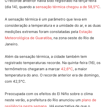
O recorde anterior havia sido registrado na terça-feira
(dia 14), quando a
sensação térmica chegou a de 58,5°C
.
A sensação térmica é um parâmetro que leva em
consideração a temperatura e a umidade do ar, e as duas
medições extremas foram constatadas pela
Estação
Meteorológica de Guaratiba
, na zona oeste do Rio de
Janeiro.
Além da sensação térmica, a cidade também tem
registrado temperaturas recorde. Na quinta-feira (16), os
termômetros chegaram a marcar
42,6°C
, a maior
temperatura do ano. O recorde anterior era de domingo,
com 42,5°C.
Preocupada com os efeitos do El Niño sobre o clima
neste verão, a prefeitura do Rio anunciou um
plano de
resiliência nesta semana
. Há expectativa de que o