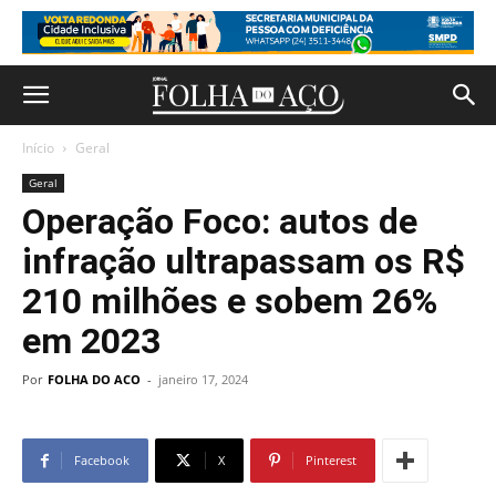
Início
Geral
Geral
Operação Foco: autos de
infração ultrapassam os R$
210 milhões e sobem 26%
em 2023
Por
FOLHA DO ACO
-
janeiro 17, 2024
Facebook
X
Pinterest