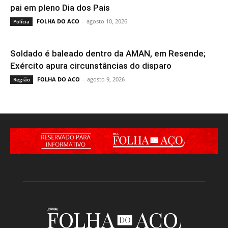
pai em pleno Dia dos Pais
FOLHA DO ACO
-
agosto 10, 2026
Polícia
Soldado é baleado dentro da AMAN, em Resende;
Exército apura circunstâncias do disparo
FOLHA DO ACO
-
agosto 9, 2026
Região