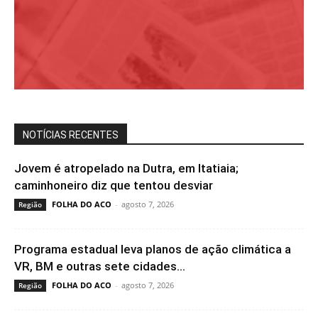
NOTÍCIAS RECENTES
Jovem é atropelado na Dutra, em Itatiaia;
caminhoneiro diz que tentou desviar
FOLHA DO ACO
-
agosto 7, 2026
Região
Programa estadual leva planos de ação climática a
VR, BM e outras sete cidades...
FOLHA DO ACO
-
agosto 7, 2026
Região