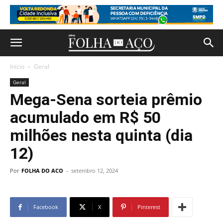
Início
Geral
Geral
Mega-Sena sorteia prêmio
acumulado em R$ 50
milhões nesta quinta (dia
12)
Por
FOLHA DO ACO
-
setembro 12, 2024
Facebook
X
Pinterest