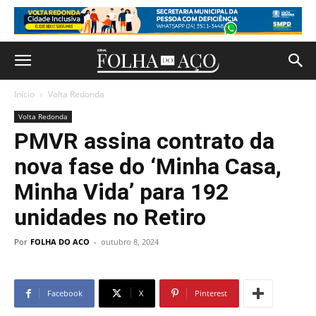
Início
Volta Redonda
Volta Redonda
PMVR assina contrato da
nova fase do ‘Minha Casa,
Minha Vida’ para 192
unidades no Retiro
Por
FOLHA DO ACO
-
outubro 8, 2024
Facebook
X
Pinterest