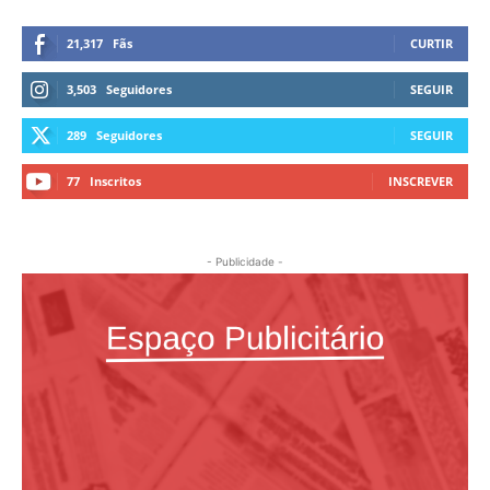
21,317
Fãs
CURTIR
3,503
Seguidores
SEGUIR
289
Seguidores
SEGUIR
77
Inscritos
INSCREVER
- Publicidade -