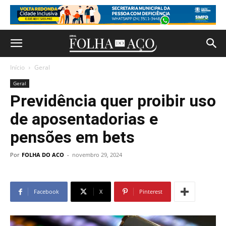
Início
Geral
Geral
Previdência quer proibir uso
de aposentadorias e
pensões em bets
Por
FOLHA DO ACO
-
novembro 29, 2024
Facebook
X
Pinterest