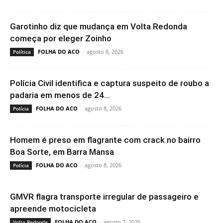
Garotinho diz que mudança em Volta Redonda
começa por eleger Zoinho
FOLHA DO ACO
-
agosto 8, 2026
Política
Polícia Civil identifica e captura suspeito de roubo a
padaria em menos de 24...
FOLHA DO ACO
-
agosto 8, 2026
Polícia
Homem é preso em flagrante com crack no bairro
Boa Sorte, em Barra Mansa
FOLHA DO ACO
-
agosto 8, 2026
Polícia
GMVR flagra transporte irregular de passageiro e
apreende motocicleta
FOLHA DO ACO
-
agosto 7, 2026
Volta Redonda