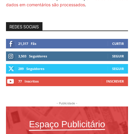
dados em comentários são processados
.
REDES SOCIAIS
21,317
Fãs
CURTIR
3,503
Seguidores
SEGUIR
289
Seguidores
SEGUIR
77
Inscritos
INSCREVER
- Publicidade -