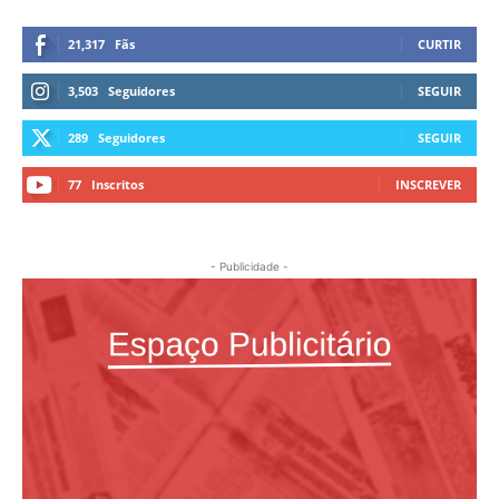
21,317
Fãs
CURTIR
3,503
Seguidores
SEGUIR
289
Seguidores
SEGUIR
77
Inscritos
INSCREVER
- Publicidade -