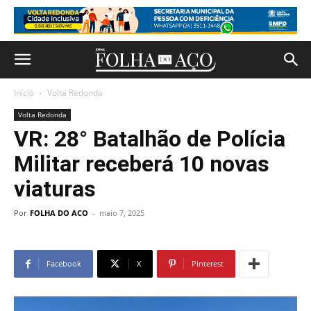
Início
Volta Redonda
Volta Redonda
VR: 28° Batalhão de Polícia
Militar receberá 10 novas
viaturas
Por
FOLHA DO ACO
-
maio 7, 2025
Facebook
X
Pinterest