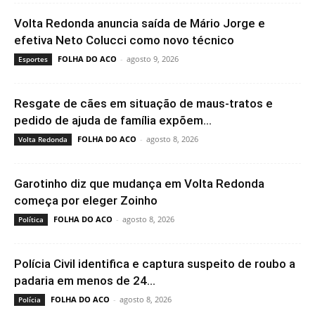
Volta Redonda anuncia saída de Mário Jorge e
efetiva Neto Colucci como novo técnico
FOLHA DO ACO
-
agosto 9, 2026
Esportes
Resgate de cães em situação de maus-tratos e
pedido de ajuda de família expõem...
FOLHA DO ACO
-
agosto 8, 2026
Volta Redonda
Garotinho diz que mudança em Volta Redonda
começa por eleger Zoinho
FOLHA DO ACO
-
agosto 8, 2026
Política
Polícia Civil identifica e captura suspeito de roubo a
padaria em menos de 24...
FOLHA DO ACO
-
agosto 8, 2026
Polícia