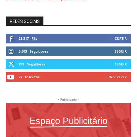
REDES SOCIAIS
21,317
Fãs
CURTIR
3,503
Seguidores
SEGUIR
289
Seguidores
SEGUIR
77
Inscritos
INSCREVER
- Publicidade -