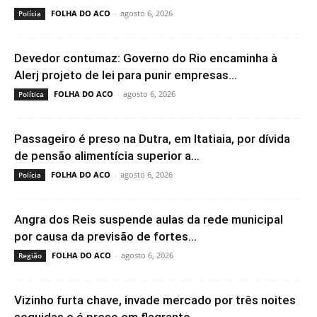
FOLHA DO ACO
-
agosto 6, 2026
Polícia
Devedor contumaz: Governo do Rio encaminha à
Alerj projeto de lei para punir empresas...
FOLHA DO ACO
-
agosto 6, 2026
Política
Passageiro é preso na Dutra, em Itatiaia, por dívida
de pensão alimentícia superior a...
FOLHA DO ACO
-
agosto 6, 2026
Polícia
Angra dos Reis suspende aulas da rede municipal
por causa da previsão de fortes...
FOLHA DO ACO
-
agosto 6, 2026
Região
Vizinho furta chave, invade mercado por três noites