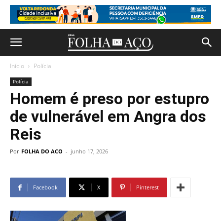
Início
Polícia
Polícia
Homem é preso por estupro
de vulnerável em Angra dos
Reis
Por
FOLHA DO ACO
-
junho 17, 2026
Facebook
X
Pinterest