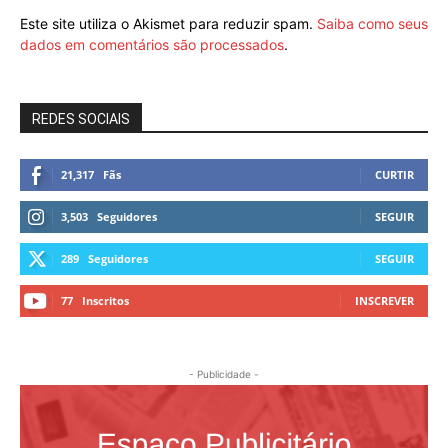
Este site utiliza o Akismet para reduzir spam.
Saiba como seus
dados em comentários são processados
.
REDES SOCIAIS
21,317
Fãs
CURTIR
3,503
Seguidores
SEGUIR
289
Seguidores
SEGUIR
77
Inscritos
INSCREVER
- Publicidade -