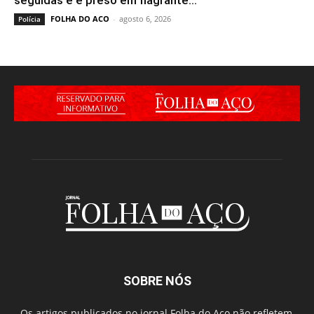
seguidas e é preso em flagrante...
FOLHA DO ACO
-
agosto 6, 2026
Polícia
SOBRE NÓS
Os artigos publicados no jornal Folha do Aço não refletem,