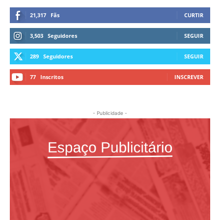
21,317
Fãs
CURTIR
3,503
Seguidores
SEGUIR
289
Seguidores
SEGUIR
77
Inscritos
INSCREVER
- Publicidade -