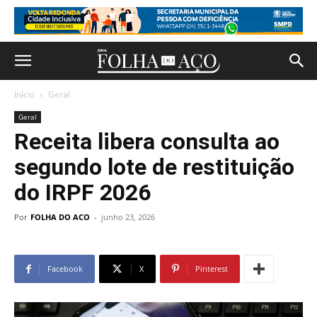
Início
Geral
Geral
Receita libera consulta ao
segundo lote de restituição
do IRPF 2026
Por
FOLHA DO ACO
-
junho 23, 2026
Facebook
X
Pinterest