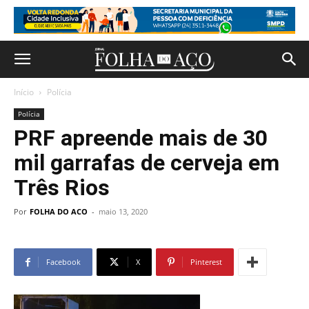
Início
Polícia
Polícia
PRF apreende mais de 30
mil garrafas de cerveja em
Três Rios
Por
FOLHA DO ACO
-
maio 13, 2020
Facebook
X
Pinterest