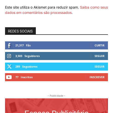
Este site utiliza o Akismet para reduzir spam.
Saiba como seus
dados em comentários são processados
.
REDES SOCIAIS
21,317
Fãs
CURTIR
3,503
Seguidores
SEGUIR
289
Seguidores
SEGUIR
77
Inscritos
INSCREVER
- Publicidade -