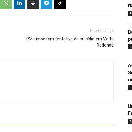
fl
P
Próximo artigo
B
p
PMs impedem tentativa de suicídio em Volta
Redonda
B
A
S
ri
R
U
F
R