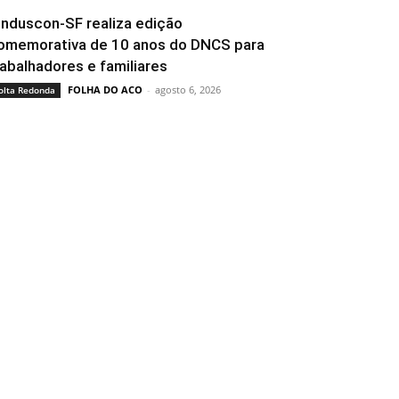
induscon-SF realiza edição
omemorativa de 10 anos do DNCS para
rabalhadores e familiares
FOLHA DO ACO
-
agosto 6, 2026
olta Redonda