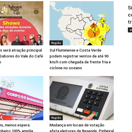
S
c
t
V
Região
s será atração principal
Sul Fluminense e Costa Verde
 Sabores do Vale do Café
podem registrar ventos de até 90
o
km/h com chegada de frente fria e
ciclone no oceano
Região
is, menos espera:
Mudança em locais de votação
mbeiro 100% amplia
afeta eleitores de Resende, Pinheiral