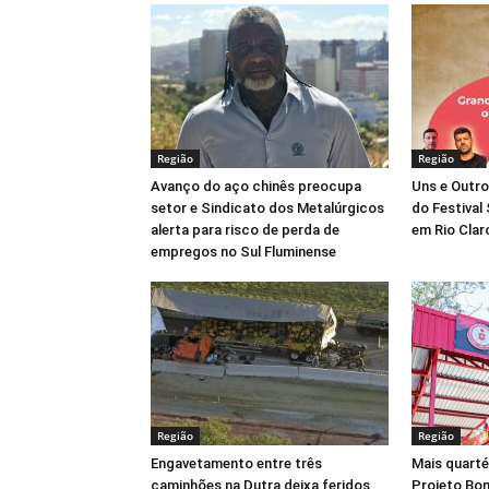
Região
Região
Avanço do aço chinês preocupa
Uns e Outro
setor e Sindicato dos Metalúrgicos
do Festival
alerta para risco de perda de
em Rio Clar
empregos no Sul Fluminense
Região
Região
Engavetamento entre três
Mais quarté
caminhões na Dutra deixa feridos,
Projeto Bo