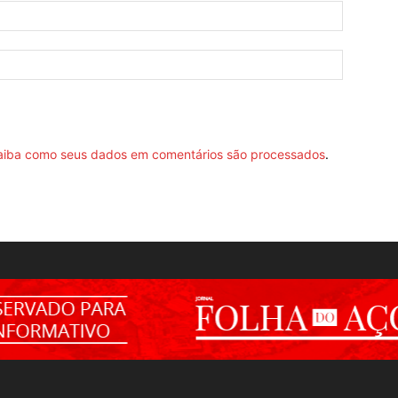
aiba como seus dados em comentários são processados
.