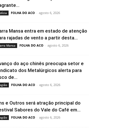
agrante...
FOLHA DO ACO
-
agosto 6, 2026
olícia
arra Mansa entra em estado de atenção
ara rajadas de vento a partir desta...
FOLHA DO ACO
-
agosto 6, 2026
arra Mansa
vanço do aço chinês preocupa setor e
indicato dos Metalúrgicos alerta para
sco de...
FOLHA DO ACO
-
agosto 6, 2026
egião
ns e Outros será atração principal do
estival Sabores do Vale do Café em...
FOLHA DO ACO
-
agosto 6, 2026
egião