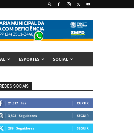
AL
ESPORTES
SOCIAL
REDES SOCIAIS
21,317
Fãs
CURTIR
3,503
Seguidores
SEGUIR
289
Seguidores
SEGUIR