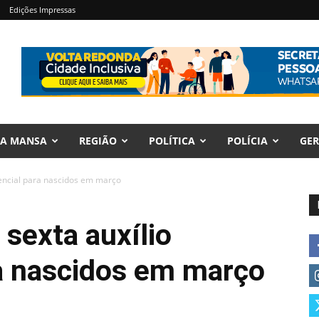
Edições Impressas
RA MANSA
REGIÃO
POLÍTICA
POLÍCIA
GER
encial para nascidos em março
 sexta auxílio
a nascidos em março