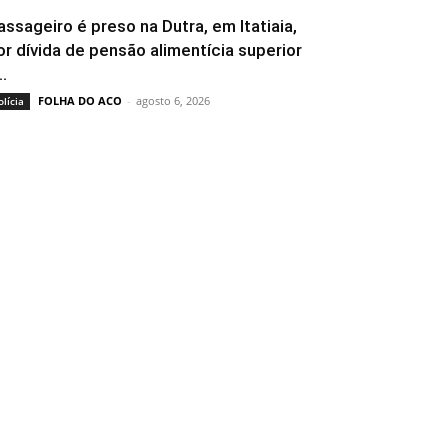
assageiro é preso na Dutra, em Itatiaia,
or dívida de pensão alimentícia superior
..
FOLHA DO ACO
-
agosto 6, 2026
olícia