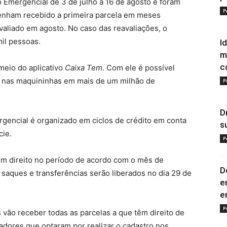
io Emergencial de 3 de julho a 16 de agosto e foram
P
tenham recebido a primeira parcela em meses
valiado em agosto. No caso das reavaliações, o
mil pessoas.
I
m
c
eio do aplicativo
Caixa Tem
. Com ele é possível
 e nas maquininhas em mais de um milhão de
P
D
gencial é organizado em ciclos de crédito em conta
s
cie.
P
êm direito no período de acordo com o mês de
D
saques e transferências serão liberados no dia 29 de
e
e
P
vão receber todas as parcelas a que têm direito de
hadores que optaram por realizar o cadastro nos