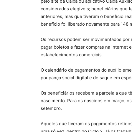
pelo site da Caixa ou aplicativo Caixa Auxíl
considerados elegíveis; beneficiários que 
anteriores, mas que tiveram o benefício rea
benefício foi liberado novamente para 148 
Os recursos podem ser movimentados por m
pagar boletos e fazer compras na internet
estabelecimentos comerciais.
O calendário de pagamentos do auxílio emer
poupança social digital e de saque em espé
Os beneficiários recebem a parcela a que t
nascimento. Para os nascidos em março, os 
setembro.
Aqueles que tiveram os pagamentos retidos 
uma só vez, dentro do Ciclo 2. Já os trabal