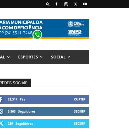
AL
ESPORTES
SOCIAL
REDES SOCIAIS
21,317
Fãs
CURTIR
3,503
Seguidores
SEGUIR
289
Seguidores
SEGUIR