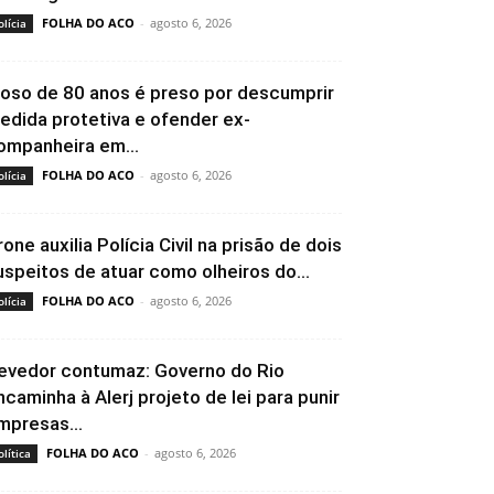
FOLHA DO ACO
-
agosto 6, 2026
olícia
doso de 80 anos é preso por descumprir
edida protetiva e ofender ex-
ompanheira em...
FOLHA DO ACO
-
agosto 6, 2026
olícia
rone auxilia Polícia Civil na prisão de dois
uspeitos de atuar como olheiros do...
FOLHA DO ACO
-
agosto 6, 2026
olícia
evedor contumaz: Governo do Rio
ncaminha à Alerj projeto de lei para punir
mpresas...
FOLHA DO ACO
-
agosto 6, 2026
olítica