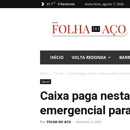
C
21.7
sexta-feira, agosto 7, 2026
V Redonda
Jornal
Folha
do
Aço
INÍCIO
VOLTA REDONDA
BAR
Início
Geral
Caixa paga nesta sexta auxílio emerg
Geral
Caixa paga nesta
emergencial par
Por
FOLHA DO ACO
-
setembro 4, 2020