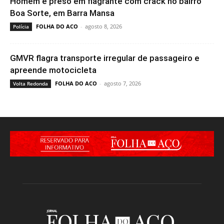
Homem é preso em flagrante com crack no bairro
Boa Sorte, em Barra Mansa
FOLHA DO ACO
-
agosto 8, 2026
Polícia
GMVR flagra transporte irregular de passageiro e
apreende motocicleta
FOLHA DO ACO
-
agosto 7, 2026
Volta Redonda