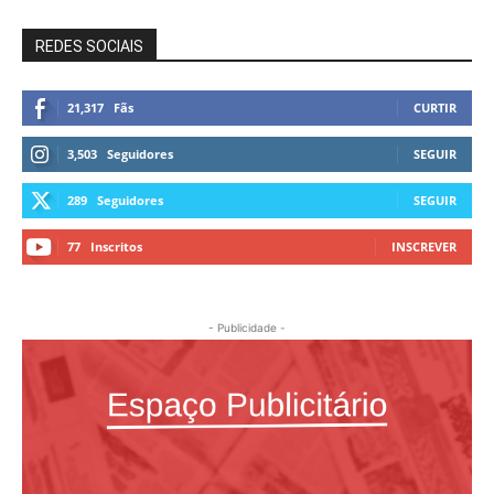
REDES SOCIAIS
21,317
Fãs
CURTIR
3,503
Seguidores
SEGUIR
289
Seguidores
SEGUIR
77
Inscritos
INSCREVER
- Publicidade -