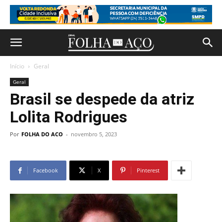
Início
Geral
Geral
Brasil se despede da atriz
Lolita Rodrigues
Por
FOLHA DO ACO
-
novembro 5, 2023
Facebook
X
Pinterest