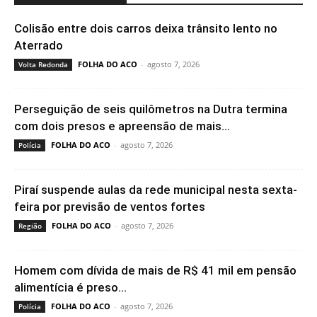
Colisão entre dois carros deixa trânsito lento no
Aterrado
FOLHA DO ACO
-
agosto 7, 2026
Volta Redonda
Perseguição de seis quilômetros na Dutra termina
com dois presos e apreensão de mais...
FOLHA DO ACO
-
agosto 7, 2026
Polícia
Piraí suspende aulas da rede municipal nesta sexta-
feira por previsão de ventos fortes
FOLHA DO ACO
-
agosto 7, 2026
Região
Homem com dívida de mais de R$ 41 mil em pensão
alimentícia é preso...
FOLHA DO ACO
-
agosto 7, 2026
Polícia