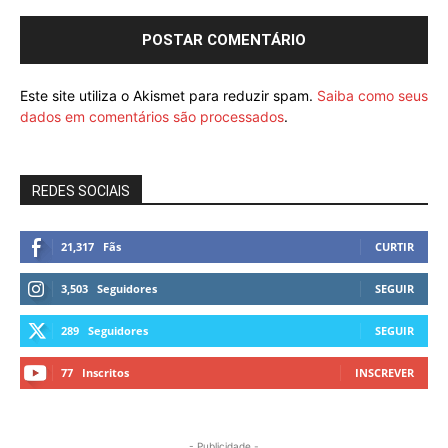
Este site utiliza o Akismet para reduzir spam.
Saiba como seus
dados em comentários são processados
.
REDES SOCIAIS
21,317
Fãs
CURTIR
3,503
Seguidores
SEGUIR
289
Seguidores
SEGUIR
77
Inscritos
INSCREVER
- Publicidade -