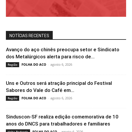
NOTÍCIAS RECENTES
Avanço do aço chinês preocupa setor e Sindicato
dos Metalúrgicos alerta para risco de...
FOLHA DO ACO
-
agosto 6, 2026
Região
Uns e Outros será atração principal do Festival
Sabores do Vale do Café em...
FOLHA DO ACO
-
agosto 6, 2026
Região
Sinduscon-SF realiza edição comemorativa de 10
anos do DNCS para trabalhadores e familiares
FOLHA DO ACO
-
agosto 6, 2026
Volta Redonda