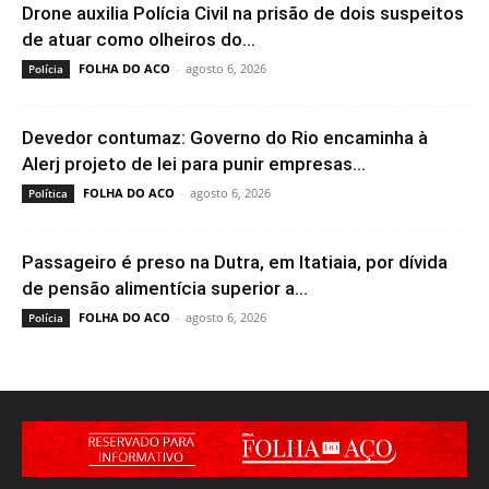
Drone auxilia Polícia Civil na prisão de dois suspeitos
de atuar como olheiros do...
FOLHA DO ACO
-
agosto 6, 2026
Polícia
Devedor contumaz: Governo do Rio encaminha à
Alerj projeto de lei para punir empresas...
FOLHA DO ACO
-
agosto 6, 2026
Política
Passageiro é preso na Dutra, em Itatiaia, por dívida
de pensão alimentícia superior a...
FOLHA DO ACO
-
agosto 6, 2026
Polícia