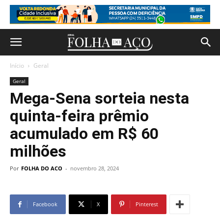
Início
Geral
Geral
Mega-Sena sorteia nesta
quinta-feira prêmio
acumulado em R$ 60
milhões
Por
FOLHA DO ACO
-
novembro 28, 2024
Facebook
X
Pinterest