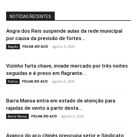
NOTÍCIAS RECENTES
Angra dos Reis suspende aulas da rede municipal
por causa da previsão de fortes...
FOLHA DO ACO
-
agosto 6, 2026
Região
Vizinho furta chave, invade mercado por três noites
seguidas e é preso em flagrante...
FOLHA DO ACO
-
agosto 6, 2026
Polícia
Barra Mansa entra em estado de atenção para
rajadas de vento a partir desta...
FOLHA DO ACO
-
agosto 6, 2026
Barra Mansa
Avanço do aço chinês preocupa setor e Sindicato