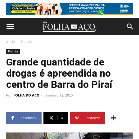
Início
Polícia
Polícia
Grande quantidade de
drogas é apreendida no
centro de Barra do Piraí
Por
FOLHA DO ACO
-
fevereiro 12, 2020
Facebook
X
Pinterest