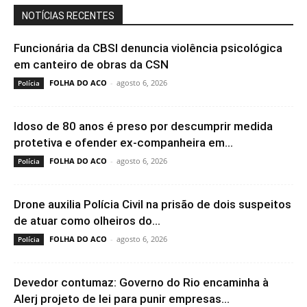
NOTÍCIAS RECENTES
Funcionária da CBSI denuncia violência psicológica
em canteiro de obras da CSN
FOLHA DO ACO
-
agosto 6, 2026
Polícia
Idoso de 80 anos é preso por descumprir medida
protetiva e ofender ex-companheira em...
FOLHA DO ACO
-
agosto 6, 2026
Polícia
Drone auxilia Polícia Civil na prisão de dois suspeitos
de atuar como olheiros do...
FOLHA DO ACO
-
agosto 6, 2026
Polícia
Devedor contumaz: Governo do Rio encaminha à
Alerj projeto de lei para punir empresas...