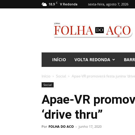
C
18.9
sexta-feira, agosto 7, 2026
V Redonda
Jornal
Folha
do
Aço
INÍCIO
VOLTA REDONDA
BAR
Início
Social
Apae-VR promoverá festa junina ‘drive
Social
Apae-VR promove
‘drive thru”
Por
FOLHA DO ACO
-
junho 17, 2020