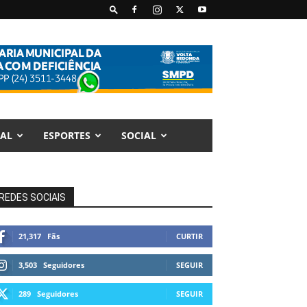
AL
ESPORTES
SOCIAL
REDES SOCIAIS
21,317
Fãs
CURTIR
3,503
Seguidores
SEGUIR
289
Seguidores
SEGUIR