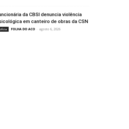
uncionária da CBSI denuncia violência
sicológica em canteiro de obras da CSN
FOLHA DO ACO
-
agosto 6, 2026
olícia