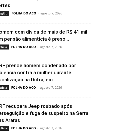
ortes
FOLHA DO ACO
-
agosto 7, 2026
egião
omem com dívida de mais de R$ 41 mil
m pensão alimentícia é preso...
FOLHA DO ACO
-
agosto 7, 2026
olícia
RF prende homem condenado por
iolência contra a mulher durante
iscalização na Dutra, em...
FOLHA DO ACO
-
agosto 7, 2026
olícia
RF recupera Jeep roubado após
erseguição e fuga de suspeito na Serra
as Araras
FOLHA DO ACO
-
agosto 7, 2026
olícia