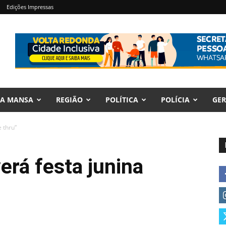
Edições Impressas
RA MANSA
REGIÃO
POLÍTICA
POLÍCIA
GER
 thru”
rá festa junina