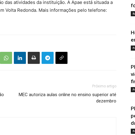
 das atividades da instituição. A Apae está situada a
f
em Volta Redonda. Mais informações pelo telefone:
R
H
e
P
P
v
f
Próximo artigo
P
ão
MEC autoriza aulas online no ensino superior até
dezembro
P
p
d
P